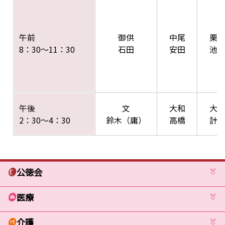
午前
御供
中尾
栗
8：30～11：30
石田
安田
池
午後
文
大和
大
2：30～4：30
鈴木（庸）
高橋
計
公徳会
医療
介護